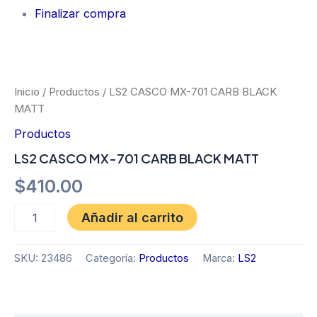
Finalizar compra
LS2
CASCO
MX-
701
Inicio
/
Productos
/ LS2 CASCO MX-701 CARB BLACK
CARB
MATT
BLACK
MATT
Productos
cantidad
LS2 CASCO MX-701 CARB BLACK MATT
$
410.00
Añadir al carrito
SKU:
23486
Categoría:
Productos
Marca:
LS2