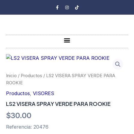
Ir
F
I
T
a
n
i
al
c
s
k
e
t
t
contenido
b
a
o
o
g
k
o
r
k
a
-
m
Menu
f
LS2
VISERA
SPRAY
VERDE
Inicio
/
Productos
/ LS2 VISERA SPRAY VERDE PARA
PARA
ROOKIE
ROOKIE
cantidad
Productos
,
VISORES
LS2 VISERA SPRAY VERDE PARA ROOKIE
$
30.00
Referencia: 20476