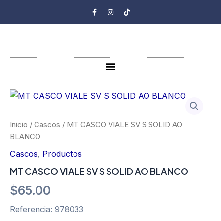
Ir
F
I
T
a
n
i
al
c
s
k
e
t
t
contenido
b
a
o
o
g
k
o
r
k
a
-
m
Menu
f
Inicio
/
Cascos
/ MT CASCO VIALE SV S SOLID AO
BLANCO
Cascos
,
Productos
MT CASCO VIALE SV S SOLID AO BLANCO
$
65.00
Referencia: 978033