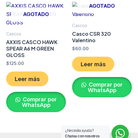
AGOTADO
AGOTADO
Cascos
Casco CSR 320
Cascos
Valentino
AXXIS CASCO HAWK
SPEAR A6 M GREEN
$
60.00
GLOSS
$
125.00
Leer más
Leer más
Comprar por
WhatsApp
Comprar por
WhatsApp
¿Necesita ayuda?
Chatea con nosotros