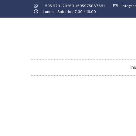
Ir
+595 973 120269 +595975867681
info@c
Lunes - Sabados 7:30 - 16:00
al
contenido
Ini