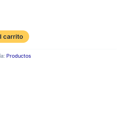
l carrito
ía:
Productos