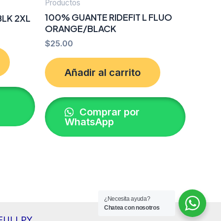
Productos
100% GUANTE RIDEFIT L FLUO
LK 2XL
ORANGE/BLACK
$
25.00
Añadir al carrito
Comprar por
WhatsApp
¿Necesita ayuda?
Chatea con nosotros
r FULLPY