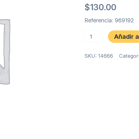
VERMELHO
$
130.00
cantidad
Referencia: 969192
Añadir a
SKU:
14666
Categor