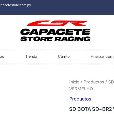
apacetestore.com.py
cio
Tienda
Carrito
Finalizar com
SD
Inicio
/
Productos
/ SD
BOTA
VERMELHO
SD-
BR2
Productos
VELOCE
40
SD BOTA SD-BR2
PRETO/