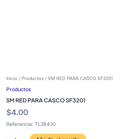
Ir
al
contenido
SM
RED
PARA
CASCO
Inicio
/
Productos
/ SM RED PARA CASCO SF3201
SF3201
Productos
cantidad
SM RED PARA CASCO SF3201
$
4.00
Referencia: TL38430