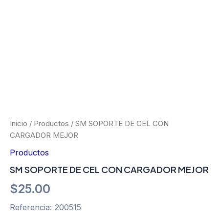
Ir
al
contenido
SM
SOPORTE
DE
CEL
Inicio
/
Productos
/ SM SOPORTE DE CEL CON
CON
CARGADOR MEJOR
CARGADOR
MEJOR
Productos
cantidad
SM SOPORTE DE CEL CON CARGADOR MEJOR
$
25.00
Referencia: 200515