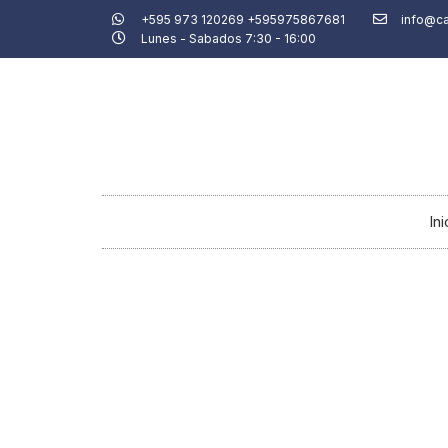
Ir
+595 973 120269 +595975867681
info@c
Lunes - Sabados 7:30 - 16:00
al
contenido
Ini