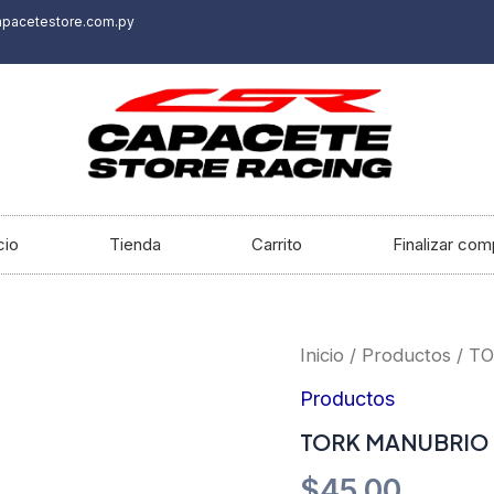
apacetestore.com.py
cio
Tienda
Carrito
Finalizar com
TORK
Inicio
/
Productos
/ T
MANUBRIO
MX2
Productos
ROJO
TORK MANUBRIO
cantidad
$
45.00