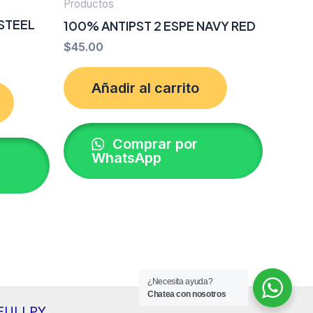
Productos
 STEEL
100% ANTIPST 2 ESPE NAVY RED
$
45.00
Añadir al carrito
Comprar por
WhatsApp
¿Necesita ayuda?
Chatea con nosotros
r FULLPY