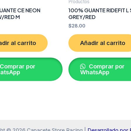
s
Productos
UANTE CE NEON
100% GUANTE RIDEFIT L
/RED M
GREY/RED
$
28.00
dir al carrito
Añadir al carrito
Comprar por
Comprar por
atsApp
WhatsApp
ht © 2026 Capacete Store Racing |
Desarrollado po