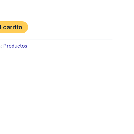
l carrito
a:
Productos