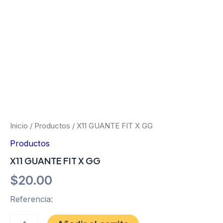
Ir
al
contenido
X11
GUANTE
FIT
X
Inicio
/
Productos
/ X11 GUANTE FIT X GG
GG
Productos
cantidad
X11 GUANTE FIT X GG
$
20.00
Referencia: