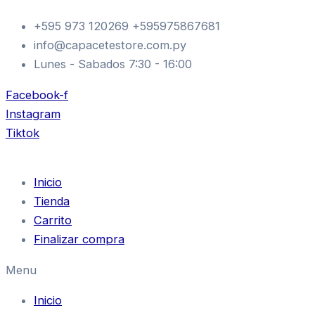
ALP
Ir
CAM
+595 973 120269 +595975867681
al
MX
info@capacetestore.com.py
contenido
FLUID
CORSA
Lunes - Sabados 7:30 - 16:00
NIT
NAVY
Facebook-f
M
Instagram
cantidad
Tiktok
Inicio
Tienda
Carrito
Finalizar compra
Menu
Inicio