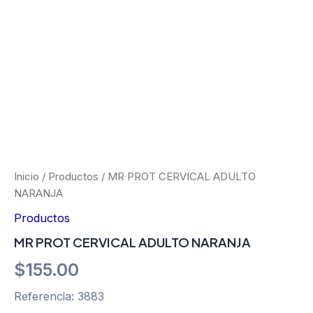
Ir
al
contenido
MR
PROT
CERVICAL
ADULTO
Inicio
/
Productos
/ MR PROT CERVICAL ADULTO
NARANJA
NARANJA
cantidad
Productos
MR PROT CERVICAL ADULTO NARANJA
$
155.00
Referencia: 3883