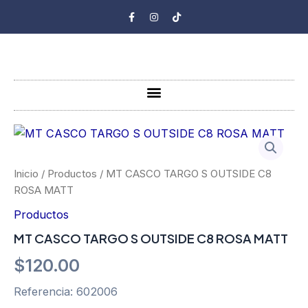
Ir
F
I
T
a
n
i
al
c
s
k
e
t
t
contenido
b
a
o
o
g
k
o
r
k
a
-
m
Menu
f
MT
CASCO
TARGO
S
Inicio
/
Productos
/ MT CASCO TARGO S OUTSIDE C8
OUTSIDE
ROSA MATT
C8
ROSA
Productos
MATT
MT CASCO TARGO S OUTSIDE C8 ROSA MATT
cantidad
$
120.00
Referencia: 602006